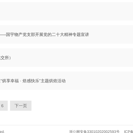
——国宇物产党支部开展党的二十大精神专题宣讲
杭交所）
烘享幸福 · 焙感快乐”主题烘焙活动
6
下一页
ed.
浙公网安备33010202002593号
ICP