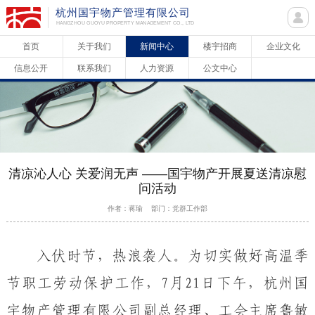
杭州国宇物产管理有限公司
HANGZHOU GUOYU PROPERTY MANAGEMENT CO., LTD
首页
关于我们
新闻中心
楼宇招商
企业文化
信息公开
联系我们
人力资源
公文中心
清凉沁人心 关爱润无声 ——国宇物产开展夏送清凉慰
问活动
作者：蒋瑜 部门：党群工作部
入伏时节，热浪袭人。为切实做好高温季
节职工劳动保护工作，
7月21日下午，杭州国
宇物产管理有限公司副总经理、工会主席鲁敏