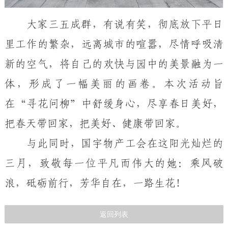
大家三五成群，有说有笑，
彻底放下平日
里工作的繁杂，
远离城市的喧嚣，
尽情呼吸清
新的空气，将自己的欢快与
园中的美景融为一
体，形成了一幅美丽的画卷。本次活动旨
在
“
寻花问柳
”
中
舒缓身心，尽享春日美
好
，
把春天带回家，把美好、健康带回家。
与此同时，国宇物产工会
在这阳光灿烂的
三月，致敬每一位平凡而伟大的她：乘风破
浪，砥砺前行，芳华自在，一路生花
！
返回列表