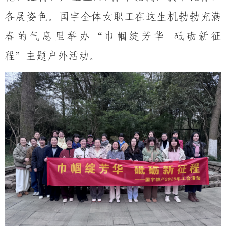
各展姿色
。
国宇全体女职工在这生机勃勃充满
春的气息里举办
“巾帼绽芳华 砥砺新征
程”主题户外活动
。