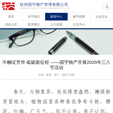
杭州国宇物产管理有限公司
HANGZHOU GUOYU PROPERTY MANAGEMENT CO., LTD
首页
关于我们
新闻中心
楼宇招商
企业文化
信息公开
联系我们
人力资源
公文中心
巾帼绽芳华 砥砺新征程 ——国宇物产开展2025年三八
节活动
作者：蒋瑜 部门：党群工作部
春天，万物复苏，处处绿意盎然，嫩绿新
芽冒枝头，
植物园里
各种春花争奇斗艳，
樱
花、红梅、广玉兰
...
你不让我，我不让你，